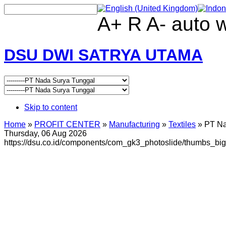
A+
R
A-
auto
DSU DWI SATRYA UTAMA
Skip to content
Home
»
PROFIT CENTER
»
Manufacturing
»
Textiles
»
PT Na
Thursday, 06 Aug 2026
https://dsu.co.id/components/com_gk3_photoslide/thumbs_big