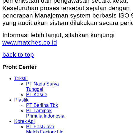
pemeriksaan dan pengawasan secara ketat.
Keseluruhan proses tersebut sejalan dengan
penerapan Manajeman system berbasis ISO 
yang audit akan sistem dilakukan secara perio
Informasi lebih lanjut, silahkan kunjungi
www.matches.co.id
back to top
Profit
Center
Tekstil
PT Nada Surya
Tunggal
PT Kasrie
Plastik
PT Berlina Tbk
PT Lamipak
Primula Indonesia
Korek Api
PT East Java
Match Factory Ltd