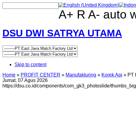
A+
R
A-
auto
DSU DWI SATRYA UTAMA
Skip to content
Home
»
PROFIT CENTER
»
Manufakturing
»
Korek Api
»
PT 
Jumat, 07 Agus 2026
https://dsu.co.id/components/com_gk3_photoslide/thumbs_bi