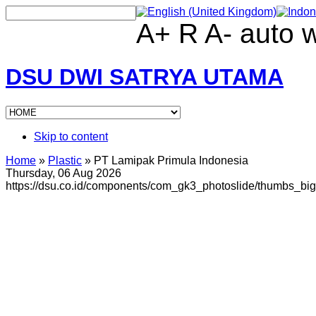
A+
R
A-
auto
DSU DWI SATRYA UTAMA
Skip to content
Home
»
Plastic
»
PT Lamipak Primula Indonesia
Thursday, 06 Aug 2026
https://dsu.co.id/components/com_gk3_photoslide/thumbs_bi