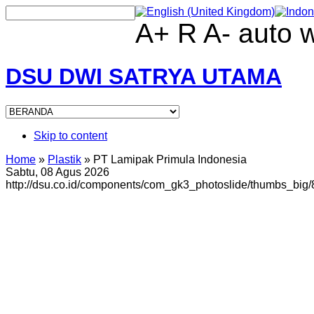
A+
R
A-
auto
DSU DWI SATRYA UTAMA
Skip to content
Home
»
Plastik
»
PT Lamipak Primula Indonesia
Sabtu, 08 Agus 2026
http://dsu.co.id/components/com_gk3_photoslide/thumbs_big