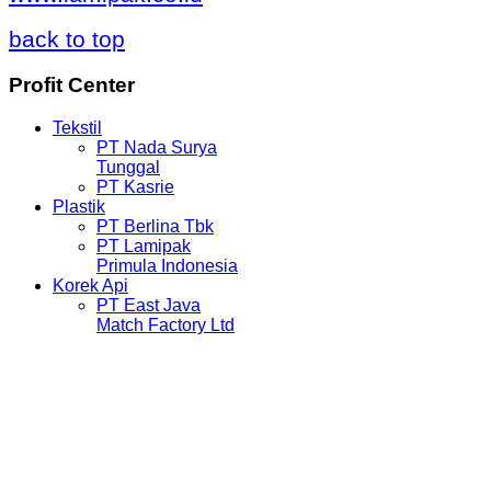
back to top
Profit
Center
Tekstil
PT Nada Surya
Tunggal
PT Kasrie
Plastik
PT Berlina Tbk
PT Lamipak
Primula Indonesia
Korek Api
PT East Java
Match Factory Ltd