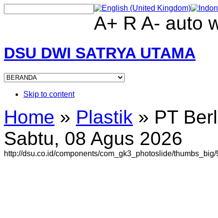
A+
R
A-
auto
DSU DWI SATRYA UTAMA
Skip to content
Home
»
Plastik
»
PT Berl
Sabtu, 08 Agus 2026
http://dsu.co.id/components/com_gk3_photoslide/thumbs_big/